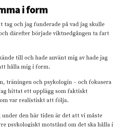
omma i form
t tag och jag funderade på vad jag skulle
 och därefter började viktnedgången ta fart
nde till och hade använt mig av hade jag
att hålla mig i form.
en, träningen och psykologin – och fokusera
jag hittat ett upplägg som faktiskt
m var realistiskt att följa.
 under den här tiden är det att vi måste
rre psykologiskt motstånd om det ska hålla i